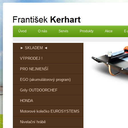
Úvod
O nás
Servis
Produkty
Akce
E-
► SKLADEM ◄
VÝPRODEJ !
PRO NEJMENŠÍ
EGO (akumulátorový program)
Grily OUTDOORCHEF
HONDA
Motorové kolečko EUROSYSTEMS
Nivelační hrábě