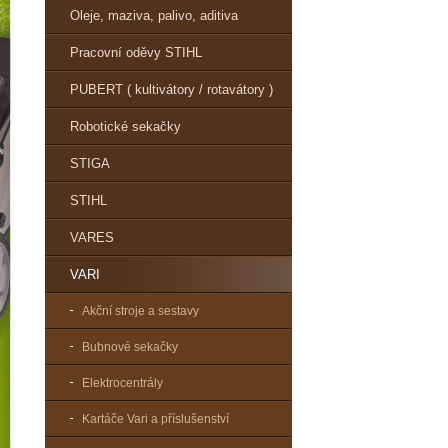
Oleje, maziva, palivo, aditiva
Pracovní oděvy STIHL
PUBERT ( kultivátory / rotavátory )
Robotické sekačky
STIGA
STIHL
VARES
VARI
Akční stroje a sestavy
Bubnové sekačky
Elektrocentrály
Kartáče Vari a příslušenství