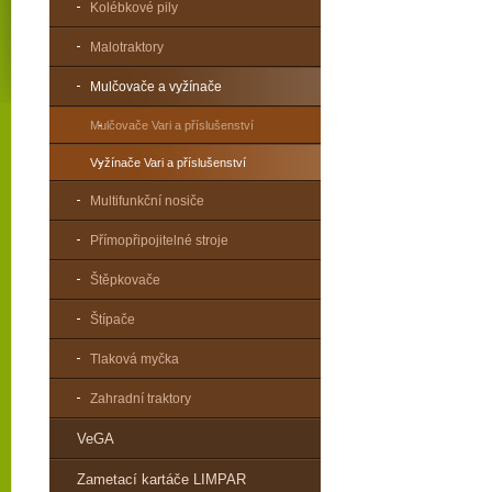
Kolébkové pily
Malotraktory
Mulčovače a vyžínače
Mulčovače Vari a příslušenství
Vyžínače Vari a příslušenství
Multifunkční nosiče
Přímopřipojitelné stroje
Štěpkovače
Štípače
Tlaková myčka
Zahradní traktory
VeGA
Zametací kartáče LIMPAR