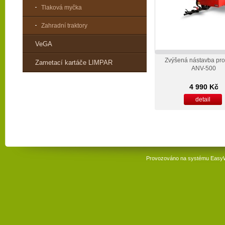
Tlaková myčka
Zahradní traktory
VeGA
Zvýšená nástavba pro
Zametací kartáče LIMPAR
ANV-500
4 990 Kč
detail
Provozováno na systému
Easy