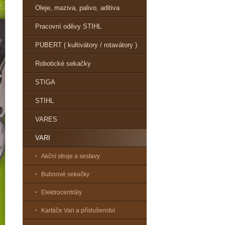
Oleje, maziva, palivo, aditiva
Pracovní oděvy STIHL
PUBERT ( kultivátory / rotavátory )
Robotické sekačky
STIGA
STIHL
VARES
VARI
Akční stroje a sestavy
Bubnové sekačky
Elektrocentrály
Kartáče Vari a příslušenství