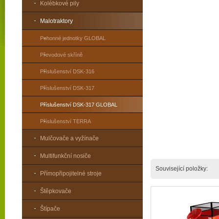
Kolébkové pily
Malotraktory
Pohonné jednotky GLOBAL
Převodové skříně
Příslušenství DSK-316
Příslušenství DSK-317
Příslušenství DSK-317 GLOBAL
Příslušenství TERRA
Mulčovače a vyžínače
Multifunkční nosiče
Související položky:
Přímopřipojitelné stroje
Štěpkovače
Štípače