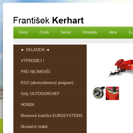
Úvod
O nás
Servis
Produkty
Akce
E-
► SKLADEM ◄
VÝPRODEJ !
PRO NEJMENŠÍ
EGO (akumulátorový program)
Grily OUTDOORCHEF
HONDA
Motorové kolečko EUROSYSTEMS
Nivelační hrábě