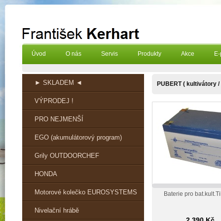
Úvod
O nás
Servis
Produkty
Akce
E-
► SKLADEM ◄
PUBERT ( kultivátory / 
VÝPRODEJ !
PRO NEJMENŠÍ
EGO (akumulátorový program)
Grily OUTDOORCHEF
HONDA
Motorové kolečko EUROSYSTEMS
Baterie pro bat.kult.T
Nivelační hrábě
2 390 Kč