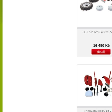
KIT pro orbu 400x8 
16 490 Kč
detail
Kompletní velký kit 