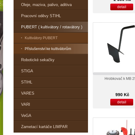
Oleje, maziva, palivo, aditiva
detail
Pracovní oděvy STIHL
PUBERT ( kultivátory / rotavátory )
Kultivátory PUBERT
Příslušenství ke kultivátorům
Robotické sekačky
STIGA
Hrobkovač k MB 2
STIHL
VARES
990 Kč
detail
VARI
VeGA
Zametací kartáče LIMPAR