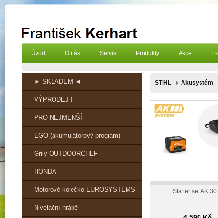
Úvod
O nás
Servis
Produkty
Akce
E-
► SKLADEM ◄
STIHL
Akusystém
VÝPRODEJ !
PRO NEJMENŠÍ
EGO (akumulátorový program)
Grily OUTDOORCHEF
HONDA
Motorové kolečko EUROSYSTEMS
Starter set AK 30
Nivelační hrábě
4 590 Kč