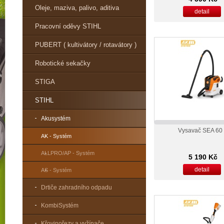
Oleje, maziva, palivo, aditiva
detail
Pracovní oděvy STIHL
PUBERT ( kultivátory / rotavátory )
Robotické sekačky
STIGA
STIHL
Akusystém
Vysavač SEA 60
AK - Systém
ALLPRO/AP - Systém
5 190 Kč
detail
AS - Systém
Drtiče zahradního odpadu
KombiSystém
Křovinořezy a vyžínače