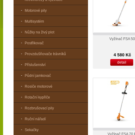
Motorové pily
Multisystém
Nůžky na živý plot
Vyžínač FSA 5
Postřikovač
Provzdušňovače trávníků
4 580 Kč
detail
Příslušenství
Půdní jamkovač
Rosiče motorové
Rotační kypřiče
Rozbrušovací pily
Ruční nářadí
Sekačky
Vyžínač FSA 70