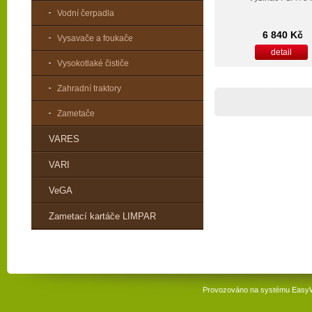
Vodní čerpadla
6 840 Kč
Vysavače a foukače
detail
Vysokotlaké čističe
Zahradní traktory
Zametače
VARES
VARI
VeGA
Zametací kartáče LIMPAR
Provozováno na systému
Easy