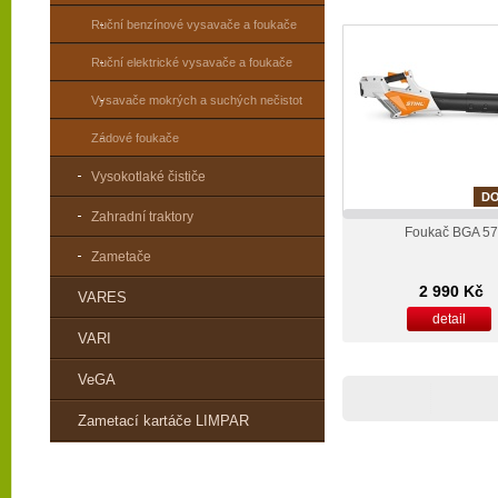
Ruční benzínové vysavače a foukače
Ruční elektrické vysavače a foukače
Vysavače mokrých a suchých nečistot
Zádové foukače
Vysokotlaké čističe
D
Zahradní traktory
Foukač BGA 57
Zametače
2 990 Kč
VARES
detail
VARI
VeGA
Zametací kartáče LIMPAR