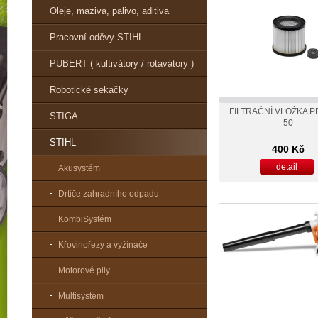
Oleje, maziva, palivo, aditiva
Pracovní oděvy STIHL
PUBERT ( kultivátory / rotavátory )
Robotické sekačky
FILTRAČNÍ VLOŽKA P
STIGA
50
STIHL
400 Kč
detail
Akusystém
Drtiče zahradního odpadu
KombiSystém
Křovinořezy a vyžínače
Motorové pily
Multisystém