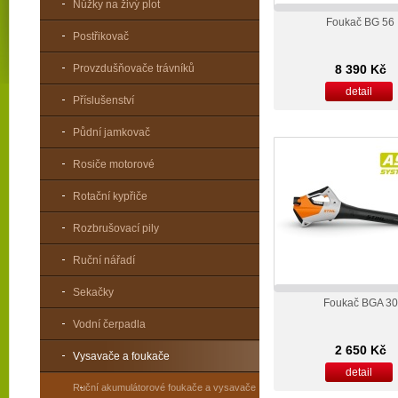
Nůžky na živý plot
Foukač BG 56
Postřikovač
Provzdušňovače trávníků
8 390 Kč
detail
Příslušenství
Půdní jamkovač
Rosiče motorové
Rotační kypřiče
Rozbrušovací pily
Ruční nářadí
Sekačky
Foukač BGA 30
Vodní čerpadla
2 650 Kč
Vysavače a foukače
detail
Ruční akumulátorové foukače a vysavače