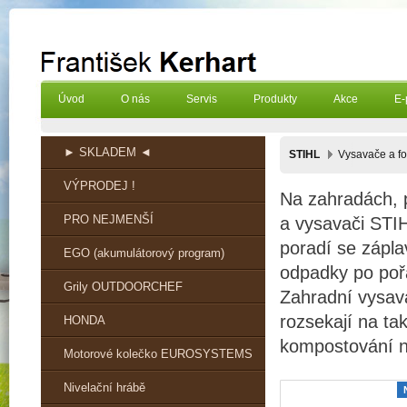
Úvod
O nás
Servis
Produkty
Akce
E-
► SKLADEM ◄
STIHL
Vysavače a f
VÝPRODEJ !
Na zahradách, p
PRO NEJMENŠÍ
a vysavači STIH
poradí se záplav
EGO (akumulátorový program)
odpadky po pořád
Grily OUTDOORCHEF
Zahradní vysav
rozsekají na ta
HONDA
kompostování n
Motorové kolečko EUROSYSTEMS
Nivelační hrábě