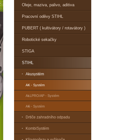
Oleje, maziva, palivo, aditiva
Pracovní oděvy STIHL
PUBERT ( kultivátory / rotavátory )
Robotické sekačky
STIGA
STIHL
Akusystém
AK - Systém
ALLPRO/AP - Systém
AS - Systém
Drtiče zahradního odpadu
KombiSystém
Křovinořezy a vyžínače