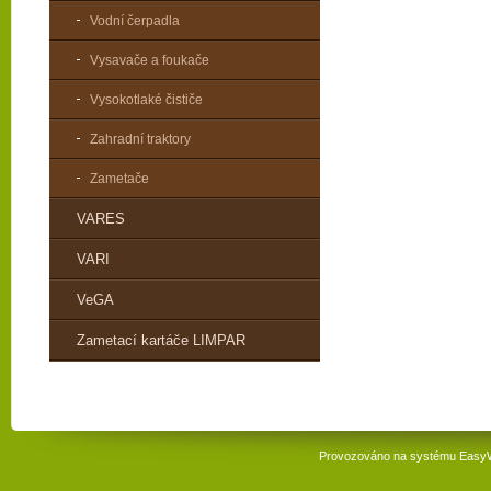
Vodní čerpadla
Vysavače a foukače
Vysokotlaké čističe
Zahradní traktory
Zametače
VARES
VARI
VeGA
Zametací kartáče LIMPAR
Provozováno na systému
Easy