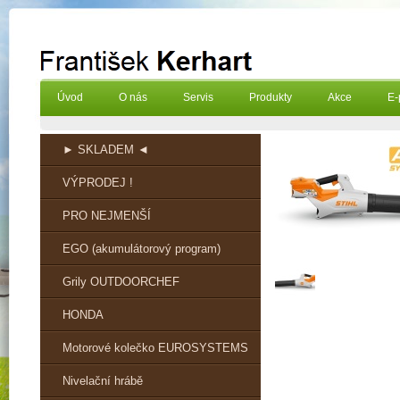
Úvod
O nás
Servis
Produkty
Akce
E-
► SKLADEM ◄
VÝPRODEJ !
PRO NEJMENŠÍ
EGO (akumulátorový program)
Grily OUTDOORCHEF
HONDA
Motorové kolečko EUROSYSTEMS
Nivelační hrábě