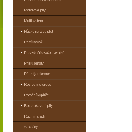
Motorové pily
Multisystém
Nůžky na živý plot
Postřikovač
Provzdušňovače trávníků
Příslušenství
Půdní jamkovač
Rosiče motorové
Rotační kypřiče
Rozbrušovací pily
Ruční nářadí
Sekačky