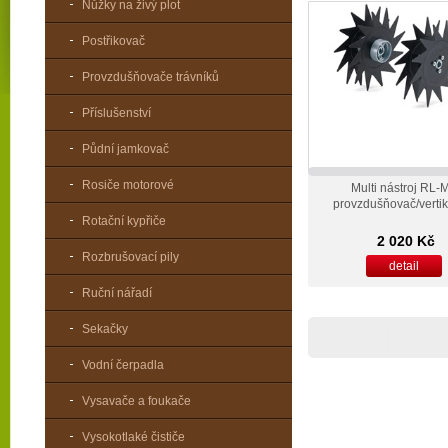
Nůžky na živý plot
Postřikovač
Provzdušňovače trávníků
Příslušenství
Půdní jamkovač
Rosiče motorové
Multi nástroj RL
provzdušňovač/vertik
Rotační kypřiče
2 020 Kč
Rozbrušovací pily
detail
Ruční nářadí
Sekačky
Vodní čerpadla
Vysavače a foukače
Vysokotlaké čističe