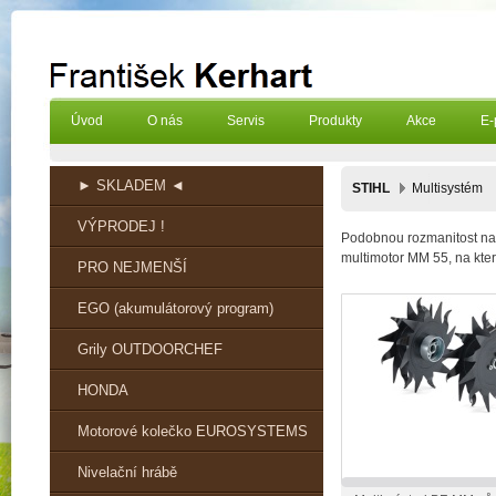
Úvod
O nás
Servis
Produkty
Akce
E-
► SKLADEM ◄
STIHL
Multisystém
VÝPRODEJ !
Podobnou rozmanitost nab
multimotor MM 55, na kter
PRO NEJMENŠÍ
EGO (akumulátorový program)
Grily OUTDOORCHEF
HONDA
Motorové kolečko EUROSYSTEMS
Nivelační hrábě