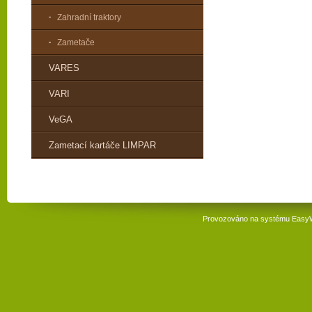
Zahradní traktory
Zametače
VARES
VARI
VeGA
Zametací kartáče LIMPAR
Provozováno na systému
Easy