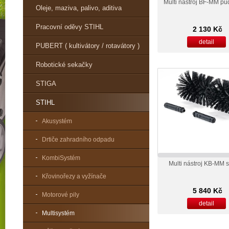
Multi nástroj BF-MM půd
Oleje, maziva, palivo, aditiva
Pracovní oděvy STIHL
2 130 Kč
detail
PUBERT ( kultivátory / rotavátory )
Robotické sekačky
STIGA
STIHL
Akusystém
Drtiče zahradního odpadu
KombiSystém
Multi nástroj KB-MM 
Křovinořezy a vyžínače
5 840 Kč
Motorové pily
detail
Multisystém