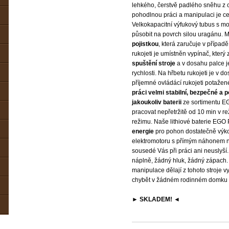
lehkého, čerstvě padlého sněhu z c
pohodlnou práci a manipulaci je ce
Velkokapacitní výfukový tubus s mo
působit na povrch silou uragánu. 
pojistkou
, která zaručuje v případ
rukojeti je umístněn vypínač, který z
spuštění stroje
a v dosahu palce j
rychlosti. Na hřbetu rukojeti je v 
příjemné ovládácí rukojeti potaž
práci velmi stabilní, bezpečné a 
jakoukoliv baterii
ze sortimentu EG
pracovat nepřetržitě od 10 min v 
režimu. Naše lithiové baterie EG
energie
pro pohon dostatečně výk
elektromotoru s přímým náhonem na
sousedé Vás při práci ani neuslyší
náplně, žádný hluk, žádný zápach
manipulace dělají z tohoto stroje v
chybět v žádném rodinném domku 
► SKLADEM! ◄