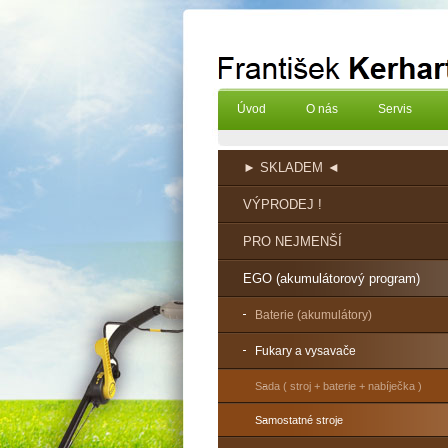
Úvod
O nás
Servis
► SKLADEM ◄
VÝPRODEJ !
PRO NEJMENŠÍ
EGO (akumulátorový program)
Baterie (akumulátory)
Fukary a vysavače
Sada ( stroj + baterie + nabíječka )
Samostatné stroje