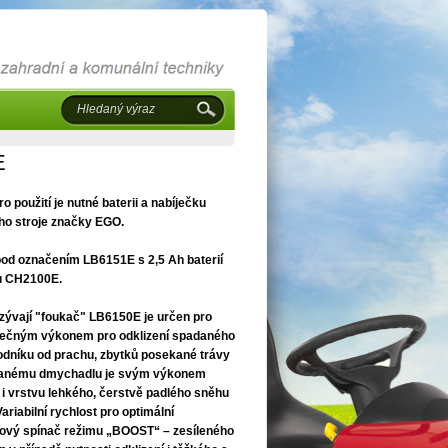
E
 použití je nutné baterii a nabíječku
ého stroje značky EGO.
pod označením LB6151E s 2,5 Ah baterií
u CH2100E.
azývají "foukač" LB6150E je určen pro
atečným výkonem pro odklizení spadaného
hodníku od prachu, zbytků posekané trávy
covanému dmychadlu je svým výkonem
i vrstvu lehkého, čerstvě padlého sněhu
ariabilní rychlost pro optimální
tkový spínač režimu „BOOST“ – zesíleného