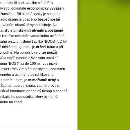
hodníku či parkovacího stání. Pro
lý stroj dokonale
ergonomicky vyvážen
.
žností použití ploché trysky je schopen
Madlo držení je opatřeno
bezpečnostní
ě uvolnění okamžité vypnutí stroje. Na
ajišťuje při stisknutí
plynulé a postupné
e kolečko ovladače variabilního ovládání
dosahu prstu umístěno tlačítko "BOOST". Díky
ené měkčenou gumou, je
držení fukaru při
pohodlné
. Na pohon fukaru
lze použít
O a např. baterie 2,5Ah vám umožní
režimu "BOST" až do 100 minut v nízkém
O Power+ 56V Arc Vám poskytnou
dostatek
onného a účinného bezuhlíkového
 turbínu. Stroj je
mimořádně tichý
a
. Žádná napájecí šňůra, žádné provozní
. Nízká hmotnost, pohodlný úchop a snadná
ynikajícího pomocníka, který by neměl
nebo na chatě.