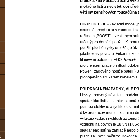
průtoku, který dodává extra výkon
mokrého listí a nečistot, což pře
většiny benzínových foukačů na t
Fukar LB6150E - Základní model, p
akumulátorový fukar s variabilním 
režimem „BOOST“ – zesíleným průt
určený pro domácí použití. K tomu 
použití ploché trysky umožňuje úkl
jakéhokoliv povrchu. Fukar může 
lithiovými bateriemi EGO Power+ 
pro ulehčení práce při dlouhodo
Power+ zádového nosiče baterií 
propojeného s fukarem kabelem a
PŘI PRÁCI NENÁPADNÝ, ALE P
Hezky upravený trávník na podzim 
spadaného listí z okolních stromů.
potřeba efektivně a rychle odstranit
díky přepracovanému axiálnímu d
vyfukuje vzduch rychlostí až téměř
vzduchu na povrch je 18,5N (1,85kg
spadaného listí na zahradě nebo pr
prachu a jiných nečistot. Dokonce j
S