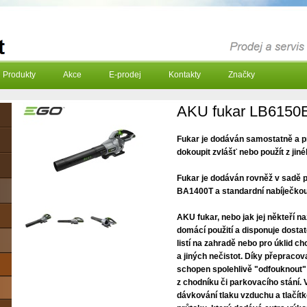
Produkty
Akce
E-prodej
Kontakty
Značky
AKU fukar LB6150
Fukar je dodáván samostatně a pro
dokoupit zvlášť nebo použít z jin
Fukar je dodáván rovněž v sadě 
BA1400T a standardní nabíječko
AKU fukar, nebo jak jej někteří n
domácí použití a disponuje dost
listí na zahradě nebo pro úklid c
a jiných nečistot. Díky přepra
schopen spolehlivě "odfouknout" 
z chodníku či parkovacího stání. V
dávkování tlaku vzduchu a tlačí