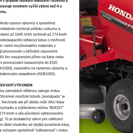
 v případě nutnosti odklizení i těžkého a
dstavuje mnohem vyšší výkon než-li u
rhu.
řesto vysoce výkonný a spolehlivý
ovládáním rychlosti průtoku vzduchu a
okem až 1045 m3/h rychlostí až 274 km/h
velkokapacitní výfukový tubus s možností
id i velmi houževnatého materiálu z
být provozován s běžnými zásuvnými
56V Arc nasazenými přímo na fukar nebo
bém provozování nasazenými do EGO
(BH1000), neseného na ramenou obsluhy a
 bateriovým adaptérem (ADB1000).
ŘEKVAPÍ VÝKONEM
na zahradách většinou zakryje vrstva
 Ohromné množství tohoto „bioodpadu“ je
. Nechcete ale při úklidu rušit. AKU fukar
mychadlu a zvýšenému režimu "BOOST"
 274 km/h a síla působení vyfukovaného
). To je dostatečný výkon pro odklizení
o úklid chodníku od zbytků posečené trávy,
e schopen spolehlivě "odfouknout" i vrstvu