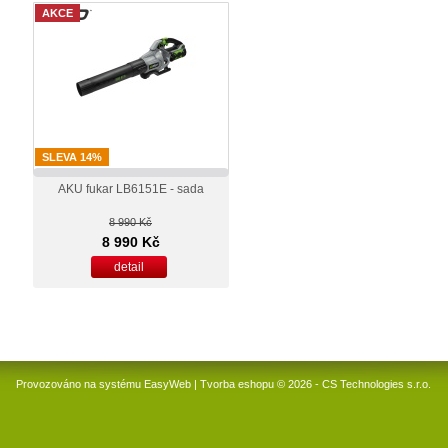
AKCE
SLEVA 14%
AKU fukar LB6151E - sada
8 990 Kč
8 990 Kč
detail
Provozováno na systému
EasyWeb
|
Tvorba eshopu
© 2026 - CS Technologies s.r.o.