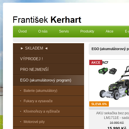
Úvod
O nás
Servis
Produkty
Akce
E-
► SKLADEM ◄
EGO (akumulátorový p
VÝPRODEJ !
AKCE
PRO NEJMENŠÍ
EGO (akumulátorový program)
Baterie (akumulátory)
Fukary a vysavače
SLEVA 6%
Křovinořezy a vyžínače
AKU sekačka bez po
LM1711E - sad
Motorové pily
16 990 Kč
15 990 Kč