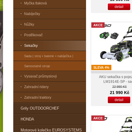
Myčka tlaková
detail
Nabíječky
Nůžky
AKCE
Postřikovač
Sekačky
Sada ( stroj + baterie + nabíječka )
Samostatné stroje
SLEVA 4%
Vysavač průmyslový
AKU sekačka s poj
LM1914E-SP - s
Zahradní ridery
22 990 Kč
21 990 Kč
Zahradní traktory
detail
Grily OUTDOORCHEF
AKCE
HONDA
Motorové kolečko EUROSYSTEMS