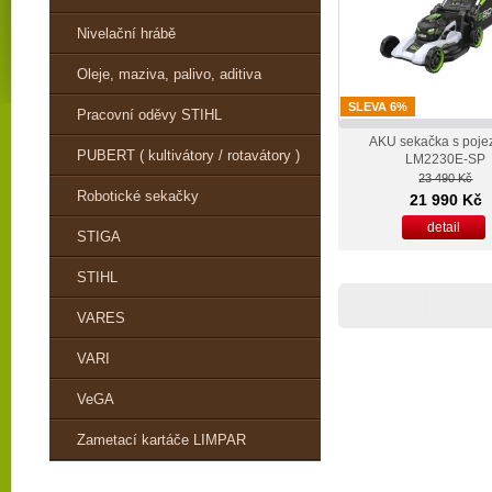
Nivelační hrábě
Oleje, maziva, palivo, aditiva
SLEVA 6%
Pracovní oděvy STIHL
AKU sekačka s poj
PUBERT ( kultivátory / rotavátory )
LM2230E-SP
23 490 Kč
Robotické sekačky
21 990 Kč
detail
STIGA
STIHL
VARES
VARI
VeGA
Zametací kartáče LIMPAR