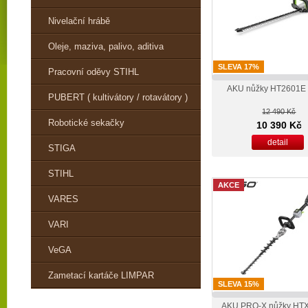
Nivelační hrábě
Oleje, maziva, palivo, aditiva
SLEVA 17%
Pracovní oděvy STIHL
AKU nůžky HT2601E 
PUBERT ( kultivátory / rotavátory )
12 490 Kč
Robotické sekačky
10 390 Kč
detail
STIGA
STIHL
AKCE
VARES
VARI
VeGA
Zametací kartáče LIMPAR
SLEVA 15%
AKU PRO-X nůžky HT