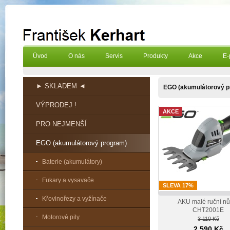
Úvod
O nás
Servis
Produkty
Akce
E-
► SKLADEM ◄
EGO (akumulátorový p
VÝPRODEJ !
AKCE
PRO NEJMENŠÍ
EGO (akumulátorový program)
Baterie (akumulátory)
Fukary a vysavače
SLEVA 17%
Křovinořezy a vyžínače
AKU malé ruční nů
CHT2001E
Motorové pily
3 110 Kč
2 590 Kč