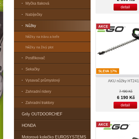
Myčka tlaková
detail
Nabíječky
Nůžky
AKCE
Nůžky na trávu a keře
Nůžky na živý plot
Postřikovač
Sekačky
SLEVA 17%
Vysavač průmyslový
AKU nůžky HT24
Zahradní ridery
7 490 Kč
6 190 Kč
Zahradní traktory
detail
Grily OUTDOORCHEF
AKCE
HONDA
Motorové kolečko EUROSYSTEMS