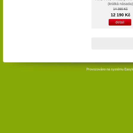
(krátká násada
14 390 Kč
12 190 Kč
detail
Provozováno na systému
Easy