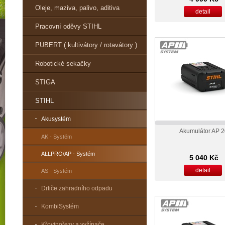
Oleje, maziva, palivo, aditiva
detail
Pracovní oděvy STIHL
PUBERT ( kultivátory / rotavátory )
Robotické sekačky
STIGA
STIHL
Akusystém
Akumulátor AP 
AK - Systém
ALLPRO/AP - Systém
5 040 Kč
detail
AS - Systém
Drtiče zahradního odpadu
KombiSystém
Křovinořezy a vyžínače