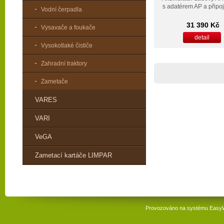
s adatérem AP a připo
Vodní čerpadla
kabelem
31 390 Kč
Vysavače a foukače
detail
Vysokotlaké čističe
Zahradní traktory
Zametače
VARES
VARI
VeGA
Zametací kartáče LIMPAR
Provozováno na systému
Easy