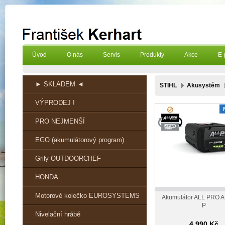
Úvod
O nás
Servis
Produkty
Akce
E-
► SKLADEM ◄
STIHL
Akusystém
VÝPRODEJ !
PRO NEJMENŠÍ
EGO (akumulátorový program)
Grily OUTDOORCHEF
HONDA
Motorové kolečko EUROSYSTEMS
Akumulátor ALL PRO A
P
Nivelační hrábě
4 990 Kč