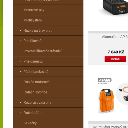
Motorové pily
Multisystém
Nůžky na živý plot
Akumulátor AP 
Postřikovač
Provzdušňovače trávníků
7 840 Kč
detail
Příslušenství
Půdní jamkovač
Rosiče motorové
Rotační kypřiče
Rozbrušovací pily
Ruční nářadí
Sekačky
Akumulátor zádový AR