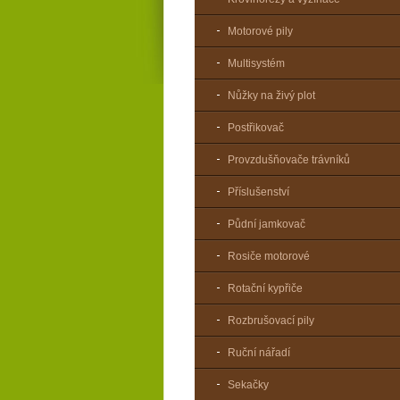
Motorové pily
Multisystém
Nůžky na živý plot
Postřikovač
Provzdušňovače trávníků
Příslušenství
Půdní jamkovač
Rosiče motorové
Rotační kypřiče
Rozbrušovací pily
Ruční nářadí
Sekačky