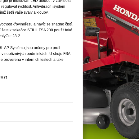
gie je indikován LED diodou. V závislosti
 regulovat rychlost. Antivibrační systém
mž šetří vaše svaly a klouby.
ivotnost křovinořezu a navíc se snadno čistí.
ůžete k sekačce STIHL FSA 200 použít také
PolyCut 28-2.
L AP‑Systému jsou určeny pro profi
 i v nepříznivých podmínkách. U stroje FSA
dě prověřena v interních testech a také
KY!