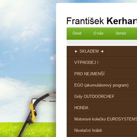
Úvod
O nás
Servis
► SKLADEM ◄
VÝPRODEJ !
PRO NEJMENŠÍ
EGO (akumulátorový program)
Grily OUTDOORCHEF
HONDA
Motorové kolečko EUROSYSTEM
Nivelační hrábě