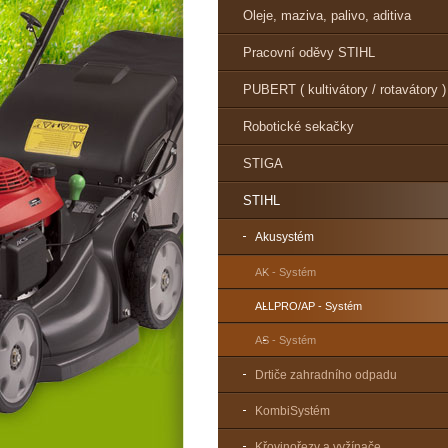
Oleje, maziva, palivo, aditiva
Pracovní oděvy STIHL
PUBERT ( kultivátory / rotavátory )
Robotické sekačky
STIGA
STIHL
Akusystém
AK - Systém
ALLPRO/AP - Systém
AS - Systém
Drtiče zahradního odpadu
KombiSystém
Křovinořezy a vyžínače