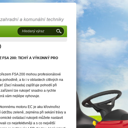
0
FSA 200: TICHÝ A VÝKONNÝ PRO
ořezem FSA 200 mohou profesionálové
a pohodlně, a to i v oblastech citlivých na
ť (žací násada) zajišťuje pohodlí při
ařízení lze rukojeť snadno a rychle
erá vám nejlépe vyhovuje.
ýkonnému motoru EC je aku křovinořez
í údržbu zeleně, zejména při sekání trávy a
omické ovládací rukojeti můžete nastavit
vali co nejefektivněji a s co největší