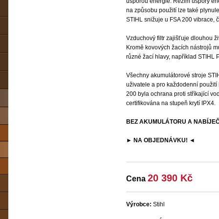
úsporou energie. Režim úspory ener
na způsobu použití lze také plynule
STIHL snižuje u FSA 200 vibrace, čí
Vzduchový filtr zajišťuje dlouhou ž
Kromě kovových žacích nástrojů m
různé žací hlavy, například STIHL 
Všechny akumulátorové stroje STIH
uživatele a pro každodenní použití
200 byla ochrana proti stříkající vo
certifikována na stupeň krytí IPX4.
BEZ AKUMULÁTORU A NABÍJEČ
► NA OBJEDNÁVKU! ◄
20 390 Kč
Cena
Výrobce:
Stihl