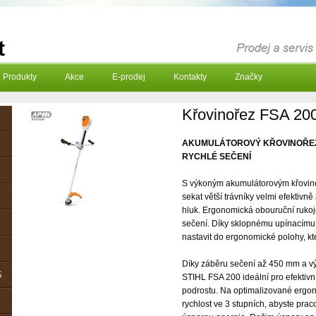
Produkty
Akce
E-prodej
Kontakty
Značky
Křovinořez FSA 20
AKUMULÁTOROVÝ KŘOVINOŘEZ 
RYCHLÉ SEČENÍ
S výkoným akumulátorovým křovin
sekat větší trávníky velmi efektivně 
hluk. Ergonomická obouruční rukoje
sečení. Díky sklopnému upínacímu z
nastavit do ergonomické polohy, kt
Díky záběru sečení až 450 mm a v
S
STIHL FSA 200 ideální pro efektivn
podrostu. Na optimalizované ergon
rychlost ve 3 stupních, abyste praco