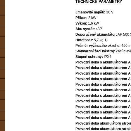
TECHNICKÉ PARAMETRY
Jmenovité napětí:
36 V
Příkon:
2 kW
Výkon:
1,6 kW
Aku systém:
AP
Doporučený akumulátor:
AP 500 
Hmotnost:
5,7 kg 1)
Průměr vyžínacího okruhu:
450 
Standardní žací nástroj:
Žací hlav
Stupeň ochrany:
IPX4
Provozní doba s akumulátorem A
Provozní doba s akumulátorem AP
Provozní doba s akumulátorem A
Provozní doba s akumulátorem AP
Provozní doba s akumulátorem AP
Provozní doba s akumulátorem A
Provozní doba s akumulátorem AP
Provozní doba s akumulátorem A
Provozní doba s akumulátorem AR
Provozní doba s akumulátorem A
Provozní doba s akumulátorem AR
Provozní doba akumulátoru stroje
Provozní doba akumulátoru stroje