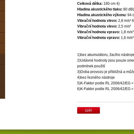
Celková délka:
180 cm 4)
Hladina akustického tlaku:
80 dB(
Hladina akustického výkonu:
94 d
Vibrační hodnota vlevo:
2,8 m/s² 6
Vibrační hodnota vlevo:
2,5 m/s²
Vibrační hodnota vpravo:
1,8 m/s²
Vibrační hodnota vpravo:
1,6 m/s²
1)bez akumulátoru, žacího nástroje
2)Udávné hodnoty jsou pouze orient
podmínek použití
3)Doba provozu je přibližná a může s
4)bez řezného nástroje
5)K-Faktor podle RL 2006/42/EG = 
6)K-Faktor podle RL 2006/42/EG = 
zpět