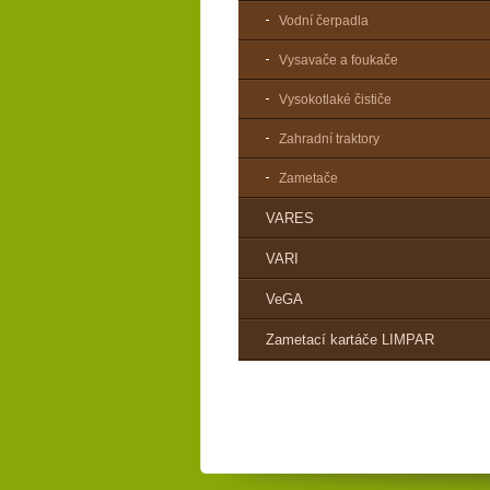
Vodní čerpadla
Vysavače a foukače
Vysokotlaké čističe
Zahradní traktory
Zametače
VARES
VARI
VeGA
Zametací kartáče LIMPAR