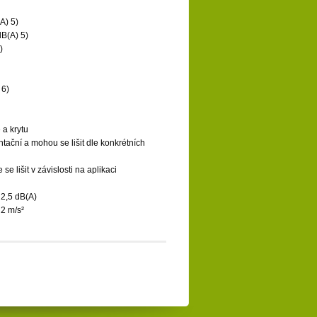
A) 5)
B(A) 5)
)
 6)
 a krytu
ační a mohou se lišit dle konkrétních
e lišit v závislosti na aplikaci
2,5 dB(A)
2 m/s²