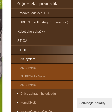
Oleje, maziva, palivo, aditiva
Pracovní oděvy STIHL
PUBERT ( kultivátory / rotavátory )
Robotické sekačky
STIGA
STIHL
Akusystém
AK - Systém
ALLPRO/AP - Systém
AS - Systém
Drtiče zahradního odpadu
KombiSystém
Související položky:
Křovinořezy a vyžínače