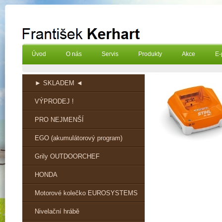
Úvod
O nás
Servis
Produkty
Akce
E-
► SKLADEM ◄
VÝPRODEJ !
PRO NEJMENŠÍ
EGO (akumulátorový program)
Grily OUTDOORCHEF
HONDA
Motorové kolečko EUROSYSTEMS
Nivelační hrábě