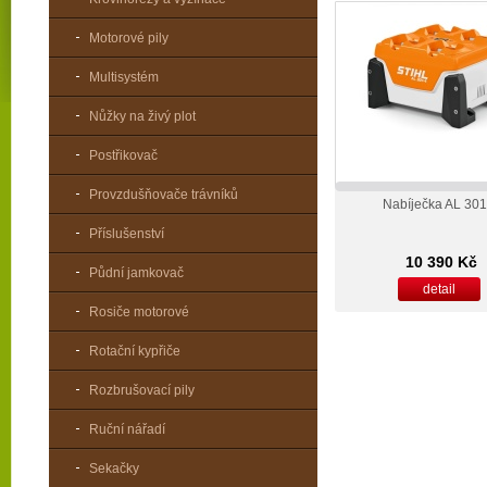
Motorové pily
Multisystém
Nůžky na živý plot
Postřikovač
Provzdušňovače trávníků
Nabíječka AL 301
Příslušenství
10 390 Kč
Půdní jamkovač
detail
Rosiče motorové
Rotační kypřiče
Rozbrušovací pily
Ruční nářadí
Sekačky