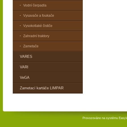
Vodní čerpadla
Vysavače a foukače
Vysokotlaké čističe
Zahradní traktory
Zametače
VARES
VARI
VeGA
Zametací kartáče LIMPAR
Provozováno na systému
Easy