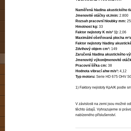
Naměřená hladina akustického tl
Jmenovité otáčky ot./min:
2.800
Rozsah pracovní hloubky mm:
25
Hmotnost kg:
33
Faktor nejistoty K m/s² 1):
2,06
Maximální ošetřovaná plocha m²a
Faktor nejistoty hladiny akustick
Zdvihový objem cm³:
149
Zaručená hladina akustického vý
Jmenovitý výkon/jmenovité otáč
Pracovní šířka cm:
38
Hodnota vibrací ahw m/s²:
4,12
Typ motoru:
Serie HD 675 OHV S
1) Faktory nejistoty KpA/K podle 
V závislosti na zemi jsou možné od
těchto údajů. Vyhrazujeme si právo
nabízeného příslušenství.