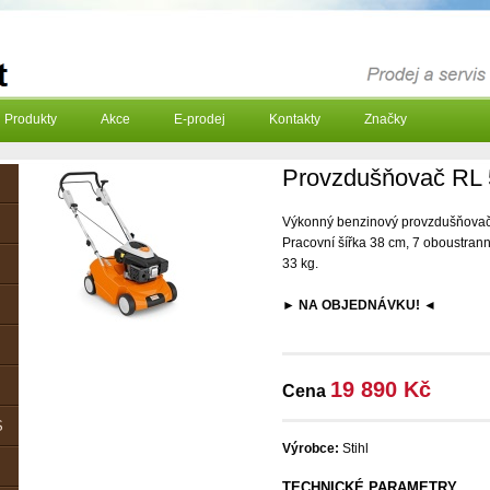
Produkty
Akce
E-prodej
Kontakty
Značky
Provzdušňovač RL 
Výkonný benzinový provzdušňovač tr
Pracovní šířka 38 cm, 7 oboustrann
33 kg.
► NA OBJEDNÁVKU! ◄
19 890 Kč
Cena
S
Výrobce:
Stihl
TECHNICKÉ PARAMETRY