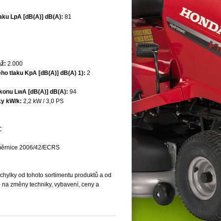
aku LpA [dB(A)] dB(A):
81
ž:
2.000
ého tlaku KpA [dB(A)] dB(A) 1):
2
konu LwA [dB(A)] dB(A):
94
ky kW/k:
2,2 kW / 3,0 PS
C
směrnice 2006/42/ECRS
chylky od tohoto sortimentu produktů a od
 na změny techniky, vybavení, ceny a