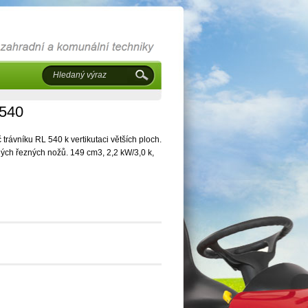
540
ávníku RL 540 k vertikutaci větších ploch.
ých řezných nožů. 149 cm3, 2,2 kW/3,0 k,