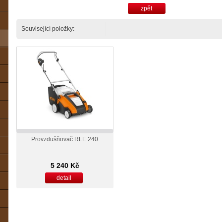
zpět
Související položky:
Provzdušňovač RLE 240
5 240 Kč
detail