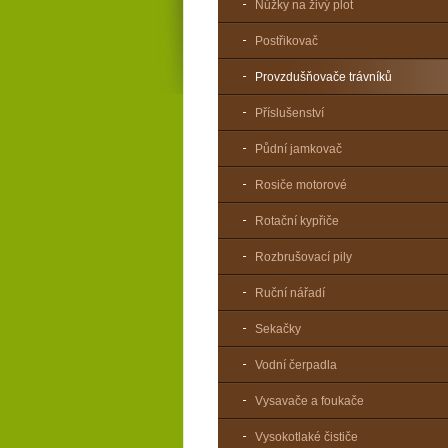
Nůžky na živý plot
Postřikovač
Provzdušňovače trávníků
Příslušenství
Půdní jamkovač
Rosiče motorové
Rotační kypřiče
Rozbrušovací pily
Ruční nářadí
Sekačky
Vodní čerpadla
Vysavače a foukače
Vysokotlaké čističe