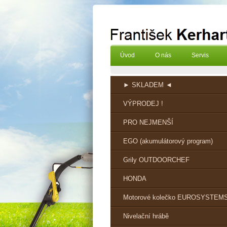
Úvod
O nás
Servis
► SKLADEM ◄
VÝPRODEJ !
PRO NEJMENŠÍ
EGO (akumulátorový program)
Grily OUTDOORCHEF
HONDA
Motorové kolečko EUROSYSTEM
Nivelační hrábě