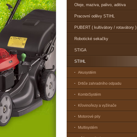
Oleje, maziva, palivo, aditiva
Pracovní oděvy STIHL
PUBERT ( kultivátory / rotavátory )
Robotické sekačky
STIGA
STIHL
Akusystém
Drtiče zahradního odpadu
KombiSystém
Křovinořezy a vyžínače
Motorové pily
Multisystém