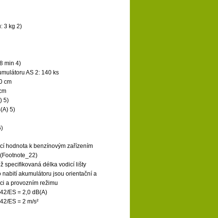
 3 kg 2)
8 min 4)
umulátoru AS 2: 140 ks
90 cm
 cm
) 5)
(A) 5)
6)
cí hodnota k benzínovým zařízením
u (Footnote_22)
ž specifikovaná délka vodicí lišty
nabití akumulátoru jsou orientační a
kaci a provozním režimu
42/ES = 2,0 dB(A)
42/ES = 2 m/s²