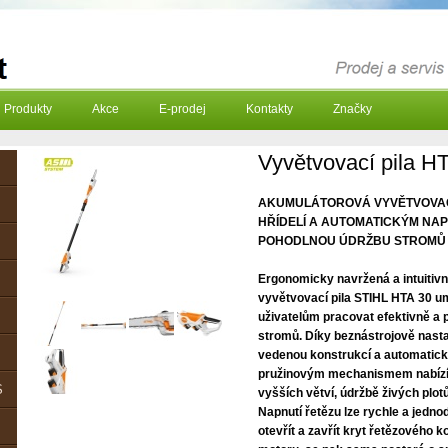
Produkty
Akce
E-prodej
Kontakty
Značky
Vyvětvovací pila H
AKUMULÁTOROVÁ VYVĚTVOVACÍ 
HŘÍDELÍ A AUTOMATICKÝM NAPÍ
POHODLNOU ÚDRŽBU STROMŮ
Ergonomicky navržená a intuitiv
vyvětvovací pila STIHL HTA 30
uživatelům pracovat efektivně a 
stromů. Díky beznástrojově nastav
vedenou konstrukcí a automatick
pružinovým mechanismem nabízí H
S
vyšších větví, údržbě živých plot
Napnutí řetězu lze rychle a jednod
otevřít a zavřít kryt řetězového k