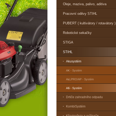
Oleje, maziva, palivo, aditiva
Pracovní oděvy STIHL
PUBERT ( kultivátory / rotavátory )
Robotické sekačky
STIGA
STIHL
Akusystém
AK - Systém
ALLPRO/AP - Systém
AS - Systém
Drtiče zahradního odpadu
KombiSystém
Křovinořezy a vyžínače