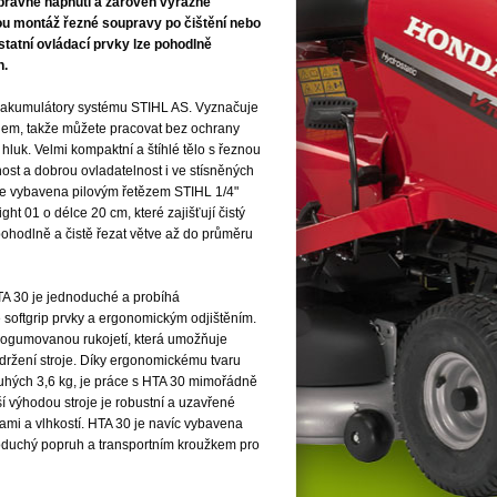
právné napnutí a zároveň výrazně
ou montáž řezné soupravy po čištění nebo
tatní ovládací prvky lze pohodlně
h.
a akumulátory systému STIHL AS. Vyznačuje
dem, takže můžete pracovat bez ochrany
 hluk. Velmi kompaktní a štíhlé tělo s řeznou
lnost a dobrou ovladatelnost i ve stísněných
je vybavena pilovým řetězem STIHL 1/4"
ht 01 o délce 20 cm, které zajišťují čistý
pohodlně a čistě řezat větve až do průměru
TA 30 je jednoduché a probíhá
e softgrip prvky a ergonomickým odjištěním.
pogumovanou rukojetí, která umožňuje
 držení stroje. Díky ergonomickému tvaru
ouhých 3,6 kg, je práce s HTA 30 mimořádně
lší výhodou stroje je robustní a uzavřené
otami a vlhkostí. HTA 30 je navíc vybavena
oduchý popruh a transportním kroužkem pro