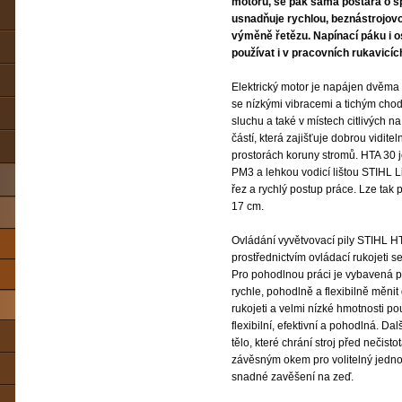
motoru, se pak sama postará o s
usnadňuje rychlou, beznástrojov
výměně řetězu. Napínací páku i os
používat i v pracovních rukavicíc
Elektrický motor je napájen dvěm
se nízkými vibracemi a tichým cho
sluchu a také v místech citlivých na
částí, která zajišťuje dobrou vidite
prostorách koruny stromů. HTA 30 
PM3 a lehkou vodicí lištou STIHL Lig
řez a rychlý postup práce. Lze tak 
17 cm.
Ovládání vyvětvovací pily STIHL H
prostřednictvím ovládací rukojeti s
Pro pohodlnou práci je vybavená 
rychle, pohodlně a flexibilně měnit
rukojeti a velmi nízké hmotnosti p
flexibilní, efektivní a pohodlná. Da
tělo, které chrání stroj před nečist
závěsným okem pro volitelný jedn
snadné zavěšení na zeď.