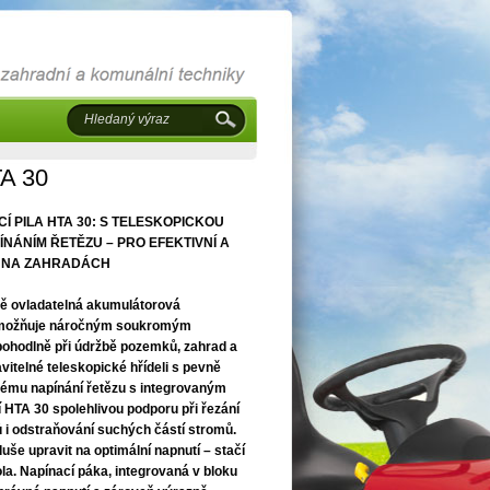
TA 30
PILA HTA 30: S TELESKOPICKOU
NÁNÍM ŘETĚZU – PRO EFEKTIVNÍ A
 NA ZAHRADÁCH
ně ovladatelná akumulátorová
 umožňuje náročným soukromým
pohodlně při údržbě pozemků, zahrad a
itelné teleskopické hřídeli s pevně
ému napínání řetězu s integrovaným
TA 30 spolehlivou podporu při řezání
ů i odstraňování suchých částí stromů.
uše upravit na optimální napnutí – stačí
ola. Napínací páka, integrovaná v bloku