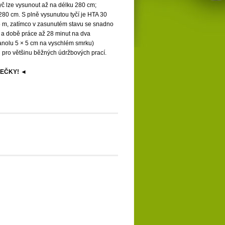
tyč lze vysunout až na délku 280 cm;
–280 cm. S plně vysunutou tyčí je HTA 30
5 m, zatímco v zasunutém stavu se snadno
ů a době práce až 28 minut na dva
anolu 5 × 5 cm na vyschlém smrku)
 pro většinu běžných údržbových prací.
EČKY! ◄