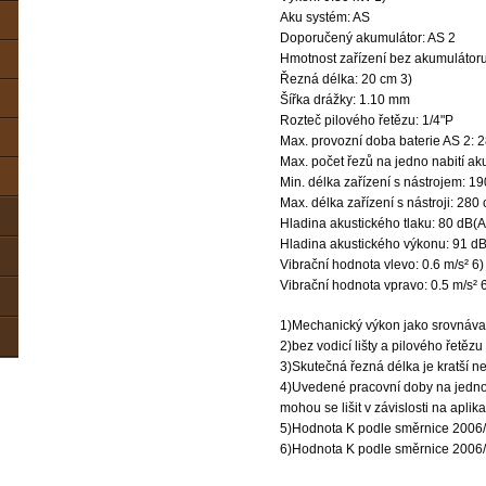
Aku systém: AS
Doporučený akumulátor: AS 2
Hmotnost zařízení bez akumulátoru:
Řezná délka: 20 cm 3)
Šířka drážky: 1.10 mm
Rozteč pilového řetězu: 1/4"P
Max. provozní doba baterie AS 2: 2
Max. počet řezů na jedno nabití ak
Min. délka zařízení s nástrojem: 1
Max. délka zařízení s nástroji: 280
Hladina akustického tlaku: 80 dB(A
Hladina akustického výkonu: 91 dB
Vibrační hodnota vlevo: 0.6 m/s² 6)
Vibrační hodnota vpravo: 0.5 m/s² 
1)Mechanický výkon jako srovnáva
2)bez vodicí lišty a pilového řetěz
3)Skutečná řezná délka je kratší ne
4)Uvedené pracovní doby na jedno 
mohou se lišit v závislosti na apli
5)Hodnota K podle směrnice 2006/
6)Hodnota K podle směrnice 2006/