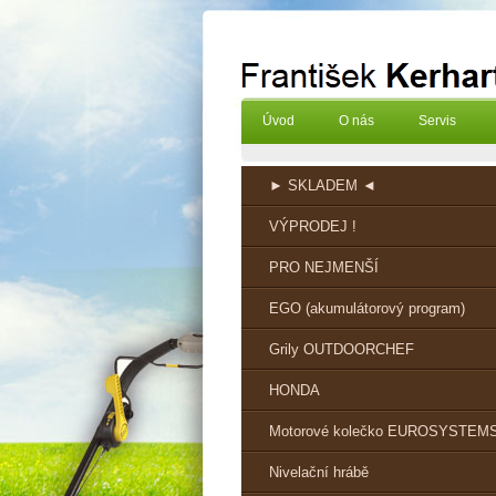
Úvod
O nás
Servis
► SKLADEM ◄
VÝPRODEJ !
PRO NEJMENŠÍ
EGO (akumulátorový program)
Grily OUTDOORCHEF
HONDA
Motorové kolečko EUROSYSTEM
Nivelační hrábě