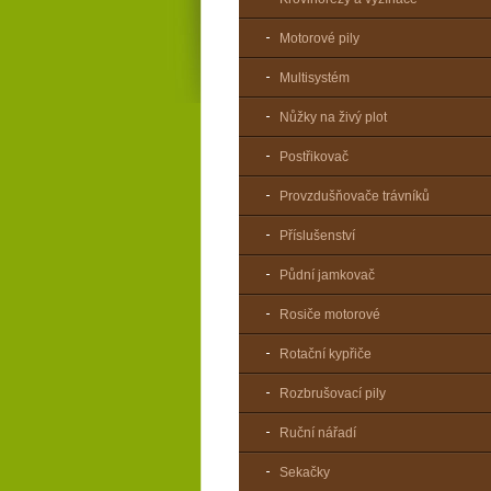
Motorové pily
Multisystém
Nůžky na živý plot
Postřikovač
Provzdušňovače trávníků
Příslušenství
Půdní jamkovač
Rosiče motorové
Rotační kypřiče
Rozbrušovací pily
Ruční nářadí
Sekačky