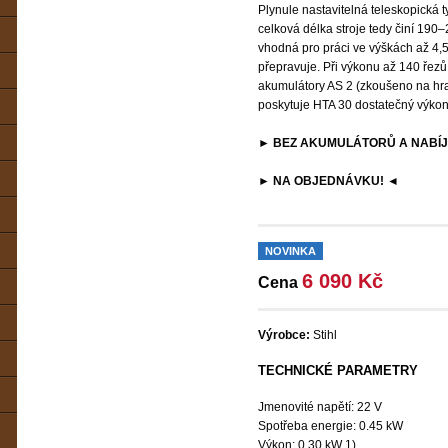
Plynule nastavitelná teleskopická 
celková délka stroje tedy činí 190
vhodná pro práci ve výškách až 4,
přepravuje. Při výkonu až 140 řez
akumulátory AS 2 (zkoušeno na hr
poskytuje HTA 30 dostatečný výkon
► BEZ AKUMULÁTORŮ A NABÍJ
► NA OBJEDNÁVKU! ◄
NOVINKA
6 090 Kč
Cena
Výrobce:
Stihl
TECHNICKÉ PARAMETRY
Jmenovité napětí: 22 V
Spotřeba energie: 0.45 kW
Výkon: 0.30 kW 1)