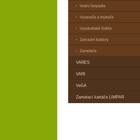
Vodní čerpadla
Vysavače a foukače
Vysokotlaké čističe
Zahradní traktory
Zametače
VARES
VARI
VeGA
Zametací kartáče LIMPAR