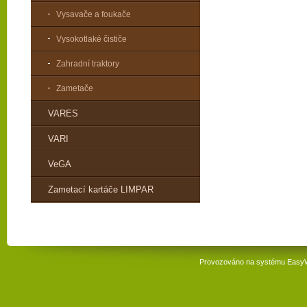
Vysavače a foukače
Vysokotlaké čističe
Zahradní traktory
Zametače
VARES
VARI
VeGA
Zametací kartáče LIMPAR
Provozováno na systému
Easy