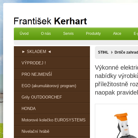
Úvod
O nás
Servis
Produkty
Akce
E-
► SKLADEM ◄
STIHL
Drtiče zahra
VÝPRODEJ !
Výkonné elektri
PRO NEJMENŠÍ
nabídky výrobků
příležitostně 
EGO (akumulátorový program)
naopak pravidel
Grily OUTDOORCHEF
HONDA
Motorové kolečko EUROSYSTEMS
Nivelační hrábě