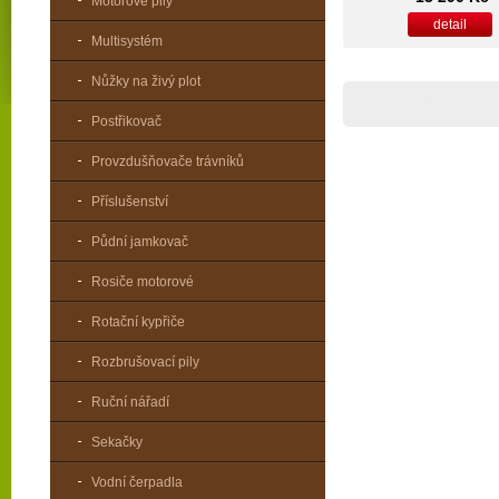
Motorové pily
detail
Multisystém
Nůžky na živý plot
Postřikovač
Provzdušňovače trávníků
Příslušenství
Půdní jamkovač
Rosiče motorové
Rotační kypřiče
Rozbrušovací pily
Ruční nářadí
Sekačky
Vodní čerpadla