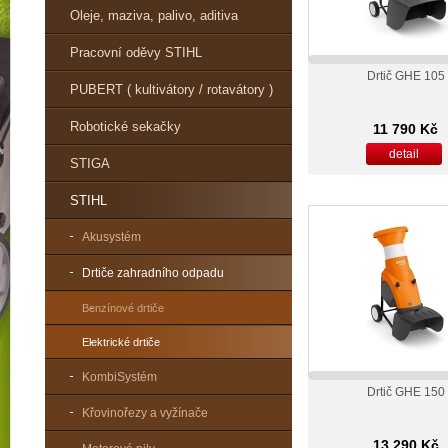
Oleje, maziva, palivo, aditiva
Pracovní oděvy STIHL
Drtič GHE 105
PUBERT ( kultivátory / rotavátory )
Robotické sekačky
11 790 Kč
detail
STIGA
STIHL
Akusystém
Drtiče zahradního odpadu
Benzínové drtiče
Elektrické drtiče
KombiSystém
Drtič GHE 150
Křovinořezy a vyžínače
13 290 Kč