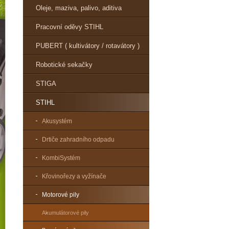
Oleje, maziva, palivo, aditiva
Pracovní oděvy STIHL
PUBERT ( kultivátory / rotavátory )
Robotické sekačky
STIGA
STIHL
Akusystém
Drtiče zahradního odpadu
KombiSystém
Křovinořezy a vyžínače
Motorové pily
Akumulátorové pily