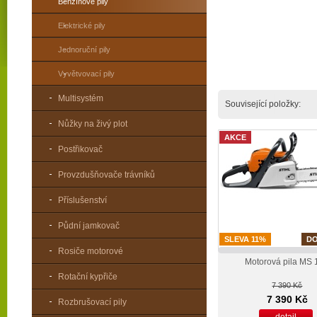
Benzínové pily
Elektrické pily
Jednoruční pily
Vyvětvovací pily
Multisystém
Související položky:
Nůžky na živý plot
AKCE
Postřikovač
Provzdušňovače trávníků
Příslušenství
Půdní jamkovač
SLEVA 11%
D
Rosiče motorové
Motorová pila MS 
Rotační kypřiče
7 390 Kč
7 390 Kč
Rozbrušovací pily
detail