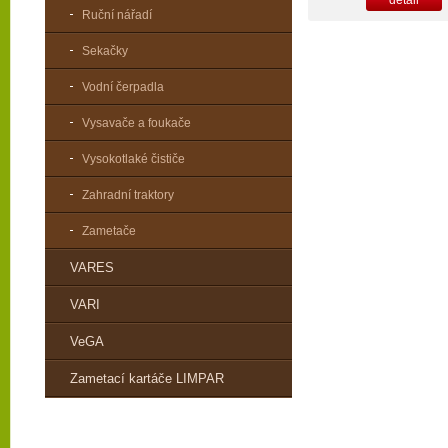
Ruční nářadí
Sekačky
Vodní čerpadla
Vysavače a foukače
Vysokotlaké čističe
Zahradní traktory
Zametače
VARES
VARI
VeGA
Zametací kartáče LIMPAR