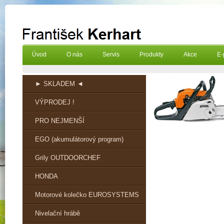
Úvod
O nás
Servis
Produkty
Akce
E-
► SKLADEM ◄
VÝPRODEJ !
PRO NEJMENŠÍ
EGO (akumulátorový program)
Grily OUTDOORCHEF
HONDA
Motorové kolečko EUROSYSTEMS
Nivelační hrábě