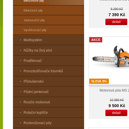
Benzínové pily
8 290 Kč
Elektrické pily
7 390 Kč
Jednoruční pily
detail
Vyvětvovací pily
Multisystém
AKCE
Nůžky na živý plot
Postřikovač
Provzdušňovače trávníků
Příslušenství
SLEVA 9%
Motorová pila MS 
Půdní jamkovač
10 390 Kč
Rosiče motorové
9 500 Kč
Rotační kypřiče
detail
Rozbrušovací pily