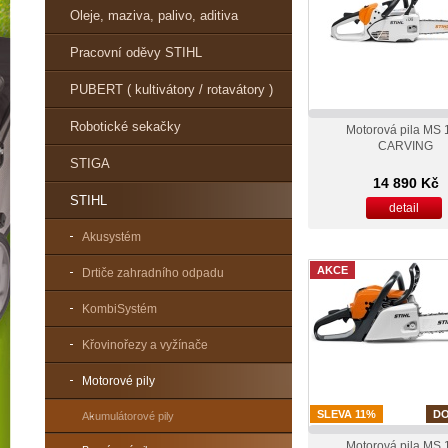
Oleje, maziva, palivo, aditiva
Pracovní oděvy STIHL
PUBERT ( kultivátory / rotavátory )
Robotické sekačky
Motorová pila MS 
CARVING
STIGA
14 890 Kč
STIHL
detail
Akusystém
AKCE
Drtiče zahradního odpadu
KombiSystém
Křovinořezy a vyžínače
Motorové pily
SLEVA 11%
D
Akumulátorové pily
Motorová pila MS 