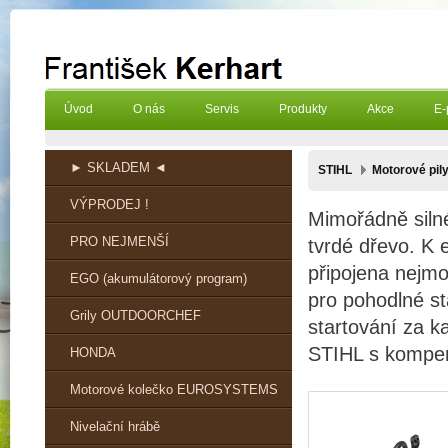
Úvod
O nás
Servis
Produkty
Akce
E-
► SKLADEM ◄
STIHL
Motorové pil
VÝPRODEJ !
Mimořádně silné
PRO NEJMENŠÍ
tvrdé dřevo. K e
připojena nejmo
EGO (akumulátorový program)
pro pohodlné st
Grily OUTDOORCHEF
startování za k
STIHL s kompenz
HONDA
Motorové kolečko EUROSYSTEMS
Nivelační hrábě