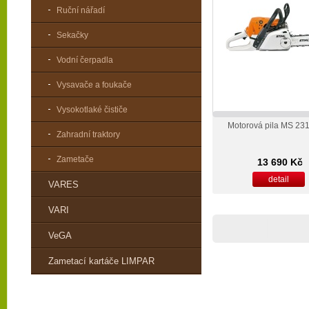
Ruční nářadí
Sekačky
Vodní čerpadla
Vysavače a foukače
Vysokotlaké čističe
Motorová pila MS 23
Zahradní traktory
Zametače
13 690 Kč
detail
VARES
VARI
VeGA
Zametací kartáče LIMPAR