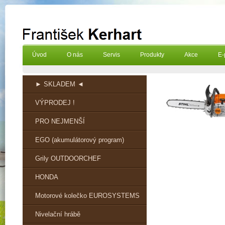
Úvod
O nás
Servis
Produkty
Akce
E-
► SKLADEM ◄
VÝPRODEJ !
PRO NEJMENŠÍ
EGO (akumulátorový program)
Grily OUTDOORCHEF
HONDA
Motorové kolečko EUROSYSTEMS
Nivelační hrábě