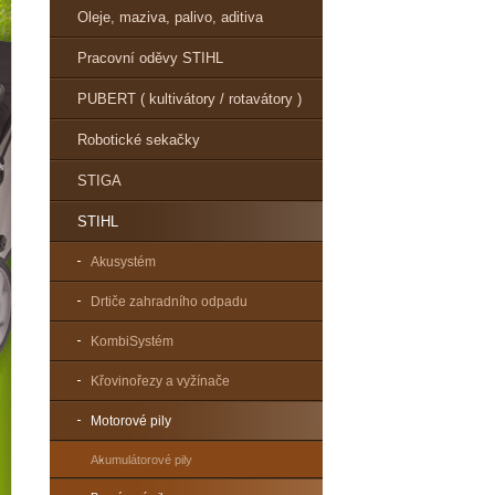
Oleje, maziva, palivo, aditiva
Pracovní oděvy STIHL
PUBERT ( kultivátory / rotavátory )
Robotické sekačky
STIGA
STIHL
Akusystém
Drtiče zahradního odpadu
KombiSystém
Křovinořezy a vyžínače
Motorové pily
Akumulátorové pily