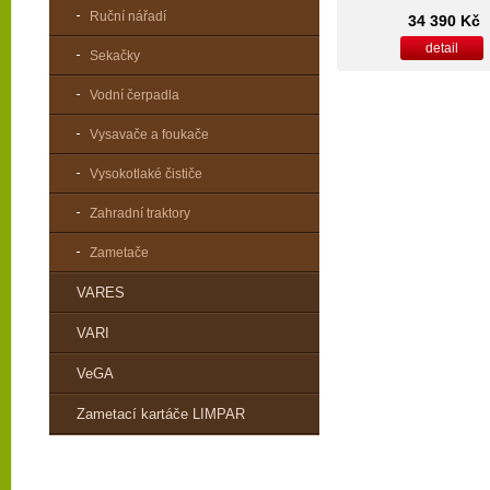
Ruční nářadí
34 390 Kč
detail
Sekačky
Vodní čerpadla
Vysavače a foukače
Vysokotlaké čističe
Zahradní traktory
Zametače
VARES
VARI
VeGA
Zametací kartáče LIMPAR