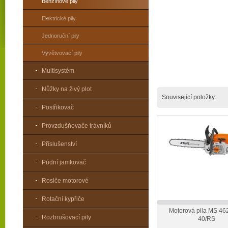
Benzínové pily
Elektrické pily
Jednoruční pily
Vyvětvovací pily
Multisystém
Nůžky na živý plot
Související položky:
Postřikovač
Provzdušňovače trávníků
Příslušenství
Půdní jamkovač
Rosiče motorové
Rotační kypřiče
Motorová pila MS 46
Rozbrušovací pily
40/RS