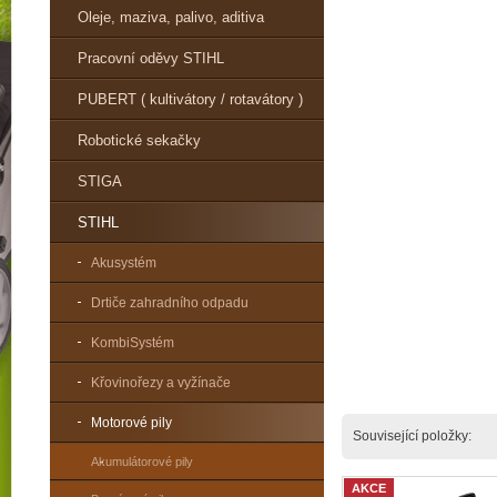
Oleje, maziva, palivo, aditiva
Pracovní oděvy STIHL
PUBERT ( kultivátory / rotavátory )
Robotické sekačky
STIGA
STIHL
Akusystém
Drtiče zahradního odpadu
KombiSystém
Křovinořezy a vyžínače
Motorové pily
Související položky:
Akumulátorové pily
AKCE