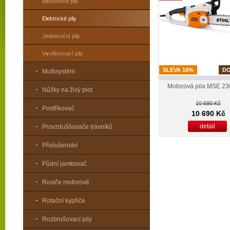
Benzínové pily
Elektrické pily
Jednoruční pily
Vyvětvovací pily
SLEVA 16%
D
Multisystém
Motorová pila MSE 2
Nůžky na živý plot
10 690 Kč
Postřikovač
10 690 Kč
detail
Provzdušňovače trávníků
Příslušenství
Půdní jamkovač
Rosiče motorové
Rotační kypřiče
Rozbrušovací pily