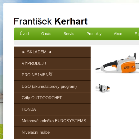
Úvod
O nás
Servis
Produkty
Akce
E-
► SKLADEM ◄
VÝPRODEJ !
PRO NEJMENŠÍ
EGO (akumulátorový program)
Grily OUTDOORCHEF
HONDA
Motorové kolečko EUROSYSTEMS
Nivelační hrábě