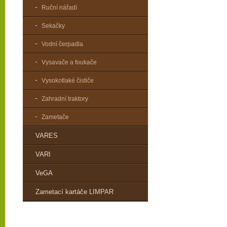
Ruční nářadí
Sekačky
Vodní čerpadla
Vysavače a foukače
Vysokotlaké čističe
Zahradní traktory
Zametače
VARES
VARI
VeGA
Zametací kartáče LIMPAR