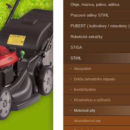
Oleje, maziva, palivo, aditiva
Pracovní oděvy STIHL
PUBERT ( kultivátory / rotavátory )
Robotické sekačky
STIGA
STIHL
Akusystém
Drtiče zahradního odpadu
KombiSystém
Křovinořezy a vyžínače
Motorové pily
Akumulátorové pily