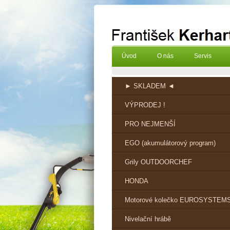
Úvod
O nás
Servis
► SKLADEM ◄
VÝPRODEJ !
PRO NEJMENŠÍ
EGO (akumulátorový program)
Grily OUTDOORCHEF
HONDA
Motorové kolečko EUROSYSTEM
Nivelační hrábě