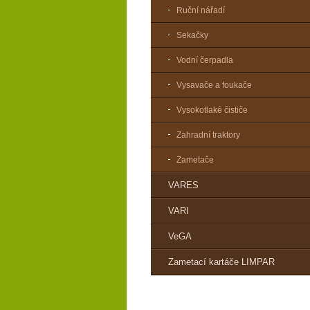
Ruční nářadí
Sekačky
Vodní čerpadla
Vysavače a foukače
Vysokotlaké čističe
Zahradní traktory
Zametače
VARES
VARI
VeGA
Zametací kartáče LIMPAR