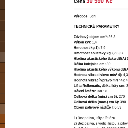
30 590 Kč
Cena
Výrobce:
Stihl
TECHNICKÉ PARAMETRY
Zdvihový objem cm³:
36,3
Výkon kW:
1,4
Hmotnost kg 1):
7,9
Hmotnost soustavy kg 2):
8,37
Hladina akustického tlaku dB(A) 3
Délka kolejnice cm:
30
Hladina akustického výkonu dB(A
Hodnota vibrací vlevo m/s² 4):
4,3
Hodnota vibrací vpravo m/s² 4):
4
Lišta Rollomatic, délka lišty cm:
3
Dělení řetězu:
3/8 " P
Celková délka (min.) cm 5):
270
Celková délka (max.) cm 6):
390
Objem palivové nádrže l:
0,53
1) Bez paliva, lišty a řetězu
2) Bez paliva, s vodicí lištou a pil