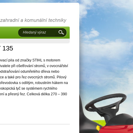
T 135
vací pila od značky STIHL s motorem
atele při ošetřování stromů, v ovocnářství
 odstraňování odumřelého dřeva nebo
e a také pro řez ovocných stromů. Pilový
 převodovka s odlitým, robustním hákem na
eleskopická tyč se systémem rychlého
ení a přesný řez. Celková délka 270 – 390