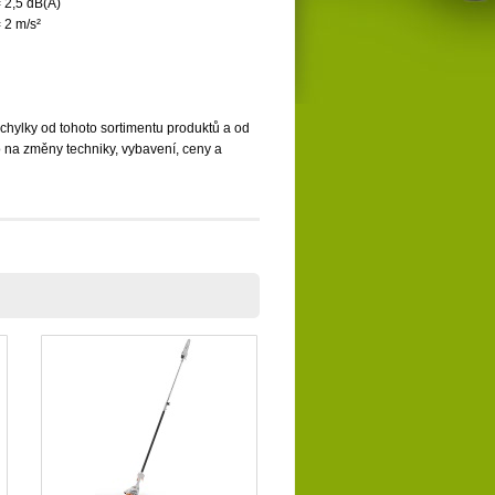
 2,5 dB(A)
 2 m/s²
chylky od tohoto sortimentu produktů a od
 na změny techniky, vybavení, ceny a