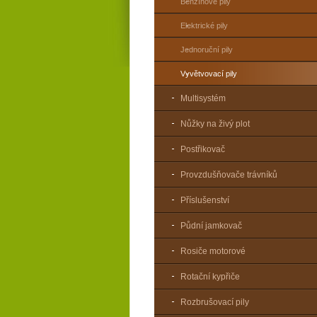
Benzínové pily
Elektrické pily
Jednoruční pily
Vyvětvovací pily
Multisystém
Nůžky na živý plot
Postřikovač
Provzdušňovače trávníků
Příslušenství
Půdní jamkovač
Rosiče motorové
Rotační kypřiče
Rozbrušovací pily