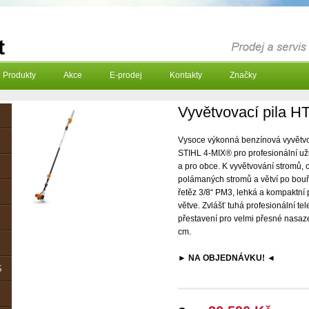
Produkty
Akce
E-prodej
Kontakty
Značky
Vyvětvovací pila H
Vysoce výkonná benzínová vyvětvo
STIHL 4-MIX® pro profesionální uživ
a pro obce. K vyvětvování stromů,
polámaných stromů a větví po bouřc
řetěz 3/8“ PM3, lehká a kompaktní
větve. Zvlášť tuhá profesionální t
přestavení pro velmi přesné nasaz
cm.
► NA OBJEDNÁVKU! ◄
S