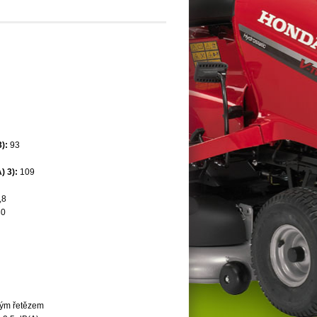
):
93
) 3):
109
,8
0
ovým řetězem