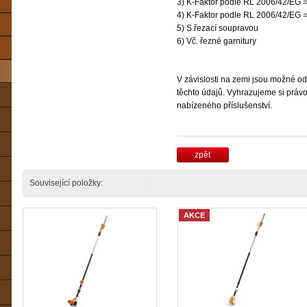
3) K-Faktor podle RL 2006/42/EG =
4) K-Faktor podle RL 2006/42/EG =
5) S řezací soupravou
6) Vč. řezné garnitury
V závislosti na zemi jsou možné od
těchto údajů. Vyhrazujeme si právo
nabízeného příslušenství.
zpět
Související položky:
AKCE